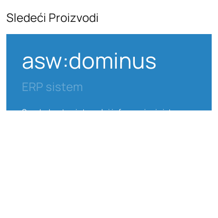
Sledeći Proizvodi
asw:dominus
ERP sistem
Sveobuhvatan integralni informacioni sistem za
upravljanje svim poslovnim procesima i
resursima
SAZNAJ VIŠE