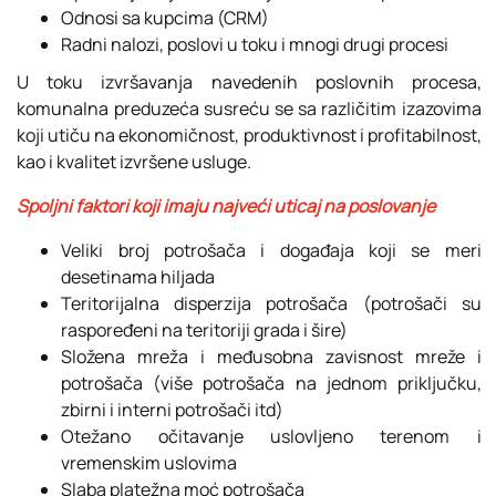
Odnosi sa kupcima (CRM)
Radni nalozi, poslovi u toku i mnogi drugi procesi
U toku izvršavanja navedenih poslovnih procesa,
komunalna preduzeća susreću se sa različitim izazovima
koji utiču na ekonomičnost, produktivnost i profitabilnost,
kao i kvalitet izvršene usluge.
Spoljni faktori koji imaju najveći uticaj na poslovanje
Veliki broj potrošača i događaja koji se meri
desetinama hiljada
Teritorijalna disperzija potrošača (potrošači su
raspoređeni na teritoriji grada i šire)
Složena mreža i međusobna zavisnost mreže i
potrošača (više potrošača na jednom priključku,
zbirni i interni potrošači itd)
Otežano očitavanje uslovljeno terenom i
vremenskim uslovima
Slaba platežna moć potrošača