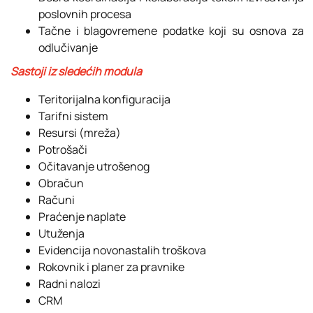
poslovnih procesa
Tačne i blagovremene podatke koji su osnova za
odlučivanje
Sastoji iz sledećih modula
Teritorijalna konfiguracija
Tarifni sistem
Resursi (mreža)
Potrošači
Očitavanje utrošenog
Obračun
Računi
Praćenje naplate
Utuženja
Evidencija novonastalih troškova
Rokovnik i planer za pravnike
Radni nalozi
CRM