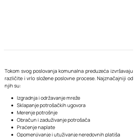
Tokom svog poslovanja komunalna preduzeća izvršavaju
različite i vrlo složene poslovne procese. Najznačajniji od
njih su:
Izgradnja i održavanje mreže
Sklapanje potrošačkih ugovora
Merenje potrošnje
Obračun i zaduživanje potrošača
Praćenje naplate
Opomenjivanje i utuživanje neredovnih platiša