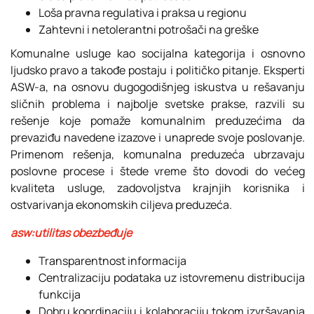
Loša pravna regulativa i praksa u regionu
Zahtevni i netolerantni potrošači na greške
Komunalne usluge kao socijalna kategorija i osnovno
ljudsko pravo a takođe postaju i političko pitanje. Eksperti
ASW-a, na osnovu dugogodišnjeg iskustva u rešavanju
sličnih problema i najbolje svetske prakse, razvili su
rešenje koje pomaže komunalnim preduzećima da
prevaziđu navedene izazove i unaprede svoje poslovanje.
Primenom rešenja, komunalna preduzeća ubrzavaju
poslovne procese i štede vreme što dovodi do većeg
kvaliteta usluge, zadovoljstva krajnjih korisnika i
ostvarivanja ekonomskih ciljeva preduzeća.
asw:utilitas obezbeđuje
Transparentnost informacija
Centralizaciju podataka uz istovremenu distribucija
funkcija
Dobru koordinaciju i kolaboraciju tokom izvršavanja